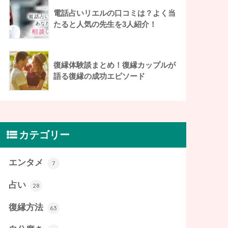
電話占いリエルの口コミは？よく当
たると人気の先生を3人紹介！
復縁体験談まとめ！復縁カップルが
語る復縁の成功エピソード
カテゴリー
エンタメ
7
占い
28
復縁方法
63