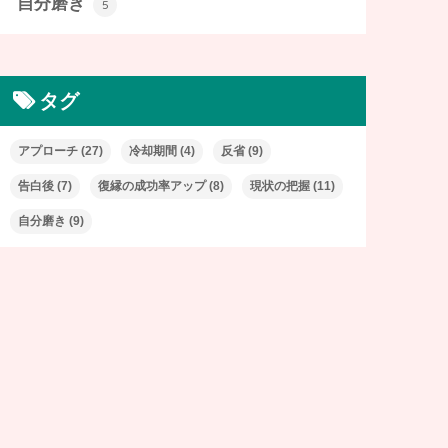
自分磨き
5
タグ
アプローチ
(27)
冷却期間
(4)
反省
(9)
告白後
(7)
復縁の成功率アップ
(8)
現状の把握
(11)
自分磨き
(9)