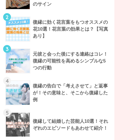
のサイン
2
復縁に効く花言葉をもつオススメの
花10選！花言葉の効果とは？【写真
あり】
3
元彼と会った後にする連絡はコレ！
復縁の可能性を高めるシンプルな5
つの行動
4
復縁の告白で「考えさせて」と返事
が！その意味と、そこから復縁した
例
5
復縁して結婚した芸能人10選！それ
ぞれのエピソードもあわせて紹介！