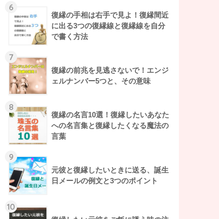
6
復縁の手相は右手で見よ！復縁間近
に出る3つの復縁線と復縁線を自分
で書く方法
7
復縁の前兆を見逃さないで！エンジ
ェルナンバー5つと、その意味
8
復縁の名言10選！復縁したいあなた
への名言集と復縁したくなる魔法の
言葉
9
元彼と復縁したいときに送る、誕生
日メールの例文と3つのポイント
10